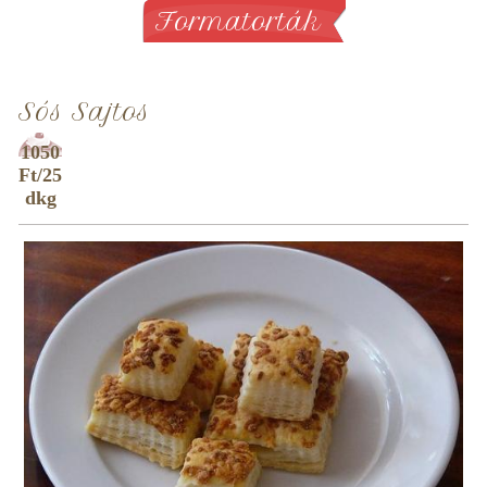
Formatorták
Sós Sajtos
1050
Ft/25
dkg