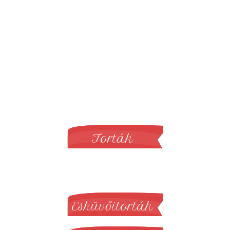
Torták
Sütemények
Esküvőitorták