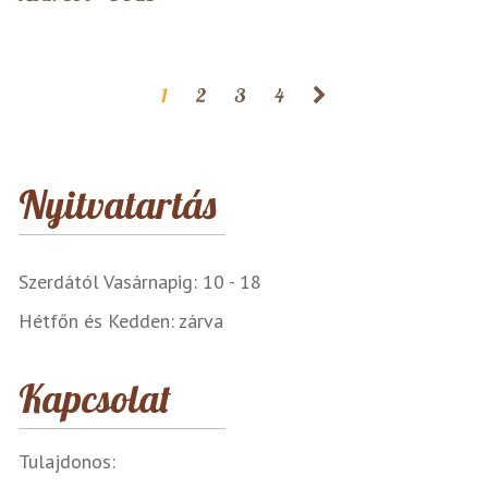
1
2
3
4
Nyitvatartás
Szerdától Vasárnapig: 10 - 18
Hétfőn és Kedden: zárva
Kapcsolat
Tulajdonos: